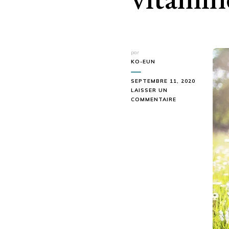
par
KO-EUN
SEPTEMBRE 11, 2020
LAISSER UN
SUR
COMMENTAIRE
J’ALLAITE
ET
C’EST
MOI
QUI
PRENDS
LA
VITAMINE
D
POUR
MON
BÉBÉ