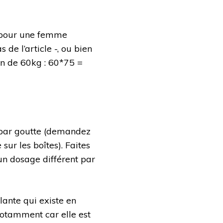
I pour une femme
 de l’article -, ou bien
n de 60kg : 60*75 =
 par goutte (demandez
sur les boîtes). Faites
un dosage différent par
ante qui existe en
notamment car elle est