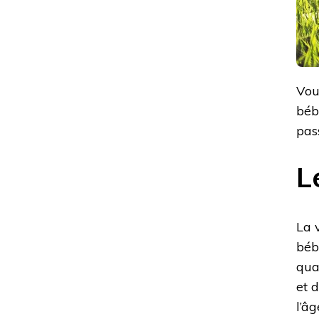
Vou
béb
pass
L
La 
bébé
qua
et d
l’â