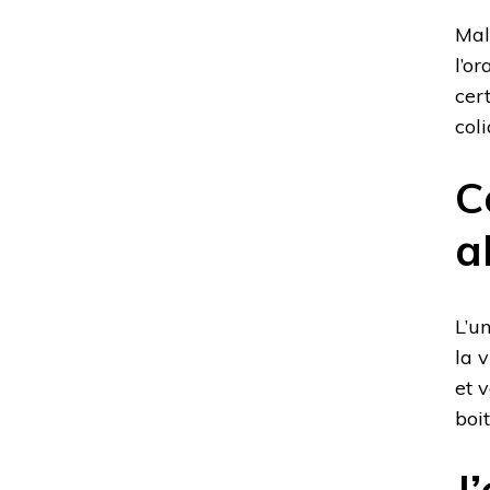
Mal
l’o
cert
coli
C
a
L’u
la 
et 
boit
J