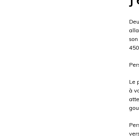
Deu
all
son
450
Per
Le 
à v
att
gou
Per
ver