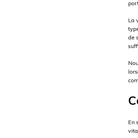
por
La 
typ
de 
suf
Nou
lor
com
C
En 
vit