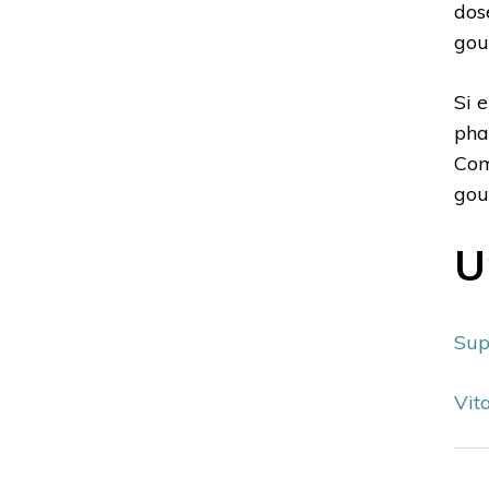
dos
gou
Si 
pha
Com
gout
U
Sup
Vit