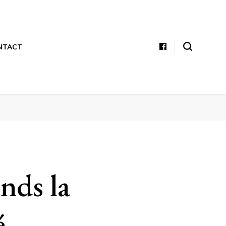
NTACT
ends la
é