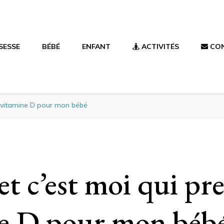
SESSE
BÉBÉ
ENFANT
ACTIVITÉS
CO
 la vitamine D pour mon bébé
e et c’est moi qui pr
e D pour mon béb