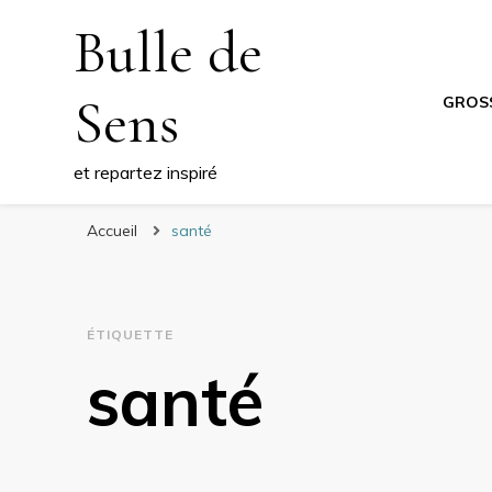
Bulle de
Sens
GROS
et repartez inspiré
Accueil
santé
ÉTIQUETTE
santé